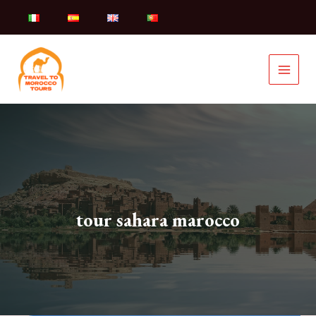
Vai
al
contenuto
tour sahara marocco