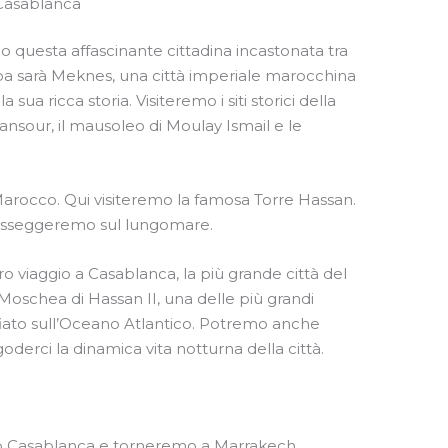
Casablanca
questa affascinante cittadina incastonata tra
pa sarà Meknes, una città imperiale marocchina
sua ricca storia. Visiteremo i siti storici della
sour, il mausoleo di Moulay Ismail e le
Marocco. Qui visiteremo la famosa Torre Hassan.
asseggeremo sul lungomare.
ro viaggio a Casablanca, la più grande città del
 Moschea di Hassan II, una delle più grandi
ato sull’Oceano Atlantico. Potremo anche
goderci la dinamica vita notturna della città.
emo Casablanca e torneremo a Marrakech.