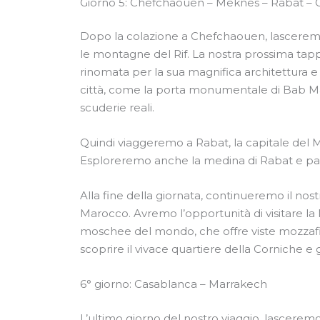
Giorno 5: Chefchaouen – Meknes – Rabat – 
Dopo la colazione a Chefchaouen, lasceremo 
le montagne del Rif. La nostra prossima tap
rinomata per la sua magnifica architettura e la 
città, come la porta monumentale di Bab Man
scuderie reali.
Quindi viaggeremo a Rabat, la capitale del 
Esploreremo anche la medina di Rabat e p
Alla fine della giornata, continueremo il nost
Marocco. Avremo l’opportunità di visitare la
moschee del mondo, che offre viste mozzafi
scoprire il vivace quartiere della Corniche e 
6° giorno: Casablanca – Marrakech
L’ultimo giorno del nostro viaggio, lascer