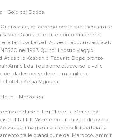
a – Gole del Dades
 Ouarzazate, passeremo per le spettacolari alte
la kasbah Glaoui a Telou e poi continueremo
rire la famosa kasbah Ait ben haddou classificato
UNESCO nel 1987. Quindi il nostro viaggio
udi Atlas e la Kasbah di Taourirt. Dopo pranzo
h Amridil. da lì guidiamo attraverso la valle
ole del dades per vedere le magnifiche
in hotel a Kelaa Mgouna.
 Erfoud – Merzouga
o verso le dune di Erg Chebbi a Merzouga.
i del Tafilalt. Visiteremo un museo di fossili a
i Merzouga! una guida di cammelli ti porterà sui
amento tra le grandi dune del Marocco. Ammiri