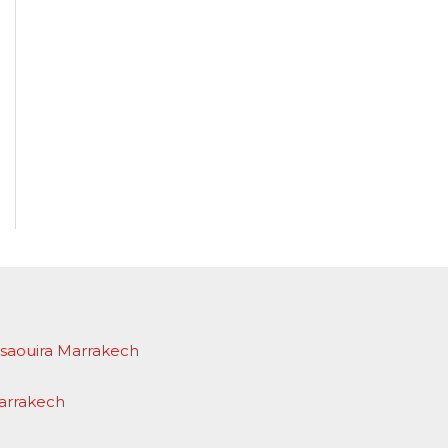
Essaouira Marrakech
Marrakech