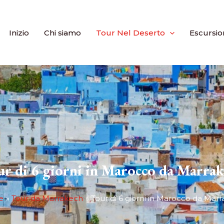
Inizio
Chi siamo
Tour Nel Deserto
Escursio
r di 6 giorni in Marocco da Marra
e
Tour da Marrakech
Tour di 6 giorni in Marocco da Mar