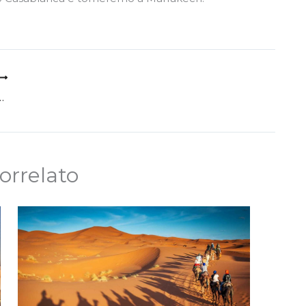
 a Marrakech e Merzouga
orrelato