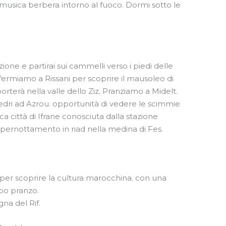
 musica berbera intorno al fuoco. Dormi sotto le
ione e partirai sui cammelli verso i piedi delle
 fermiamo a Rissani per scoprire il mausoleo di
 porterà nella valle dello Ziz. Pranziamo a Midelt.
edri ad Azrou. opportunità di vedere le scimmie
ca città di Ifrane conosciuta dalla stazione
e pernottamento in riad nella medina di Fes.
per scoprire la cultura marocchina. con una
po pranzo.
na del Rif.