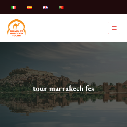
Vai
al
contenuto
tour marrakech fes