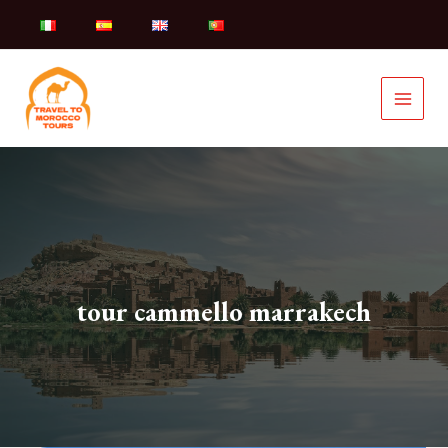
Vai
al
contenuto
tour cammello marrakech