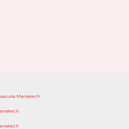
Essaouira Marrakech
Marrakech
Marrakech