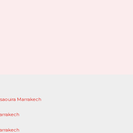
Essaouira Marrakech
Marrakech
Marrakech