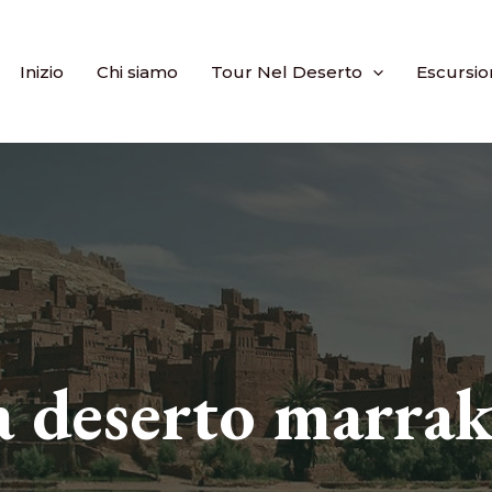
Inizio
Chi siamo
Tour Nel Deserto
Escursio
a deserto marra