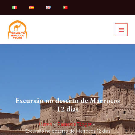
Skip
to
content
Excursão no deserto de Marrocos
12 dias
Home
Passeios Tânger
Excursão no deserto de Marrocos 12 dias